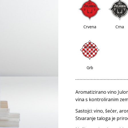
Crvena
Crna
Grb
Aromatizirano vino Julon
vina s kontroliranim zem
Sastojci: vino, šećer, ar
Stvaranje taloga je prir