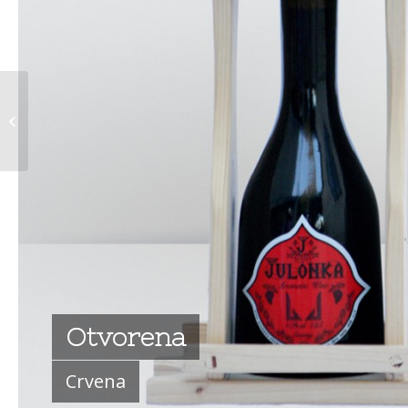
Bunierka 6l
MATHUSALEM
Otvorena
Crvena