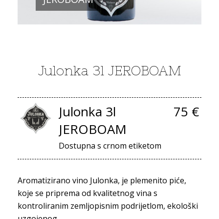
Julonka 3l JEROBOAM
Julonka 3l
75 €
JEROBOAM
Dostupna s crnom etiketom
Aromatizirano vino Julonka, je plemenito piće,
koje se priprema od kvalitetnog vina s
kontroliranim zemljopisnim podrijetlom, ekološki
uzgojenog.