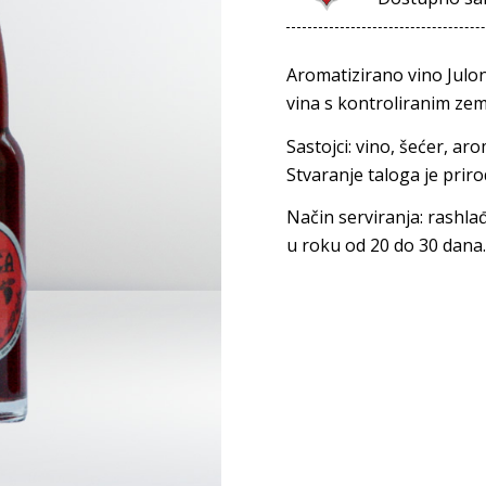
Aromatizirano vino Julon
vina s kontroliranim zem
Sastojci: vino, šećer, ar
Stvaranje taloga je prir
Način serviranja: rashla
u roku od 20 do 30 dana.