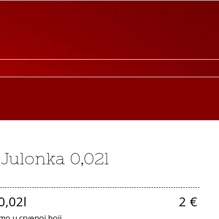
Julonka 0,02l
0,02l
2 €
o u crvenoj boji