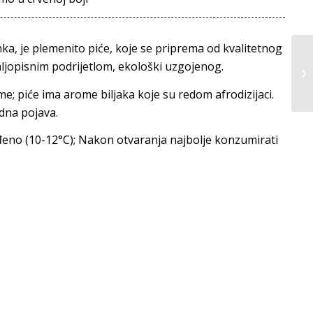
ka, je plemenito piće, koje se priprema od kvalitetnog
ljopisnim podrijetlom, ekološki uzgojenog.
ome; piće ima arome biljaka koje su redom afrodizijaci.
odna pojava.
đeno (10-12°C); Nakon otvaranja najbolje konzumirati