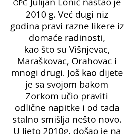
Julijan Lonić nastao je
OPG
2010 g. Već dugi niz
godina pravi razne likere iz
domaće radinosti,
kao što su Višnjevac,
Maraškovac, Orahovac i
mnogi drugi. Još kao dijete
je sa svojom bakom
Zorkom učio praviti
odlične napitke i od tada
stalno smišlja nešto novo.
U ljeto 2010g. došao je na