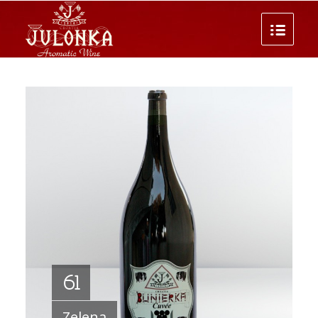
6l
Zelena